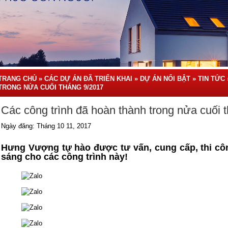
TRANG CHỦ
»
CÁC DỰ ÁN ĐÃ TRIỂN KHAI
»
DỰ ÁN NỔI BẬT
»
TIN TỨC
TRONG NỬA CUỐI THÁNG 9/2017
Các công trình đã hoàn thành trong nửa cuối 
Ngày đăng: Tháng 10 11, 2017
Hưng Vượng tự hào được tư vấn, cung cấp, thi côn
sáng cho các công trình này!