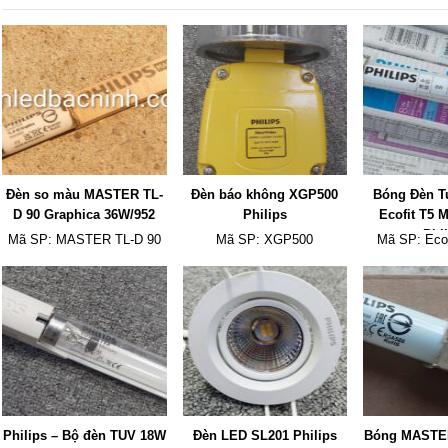
Đèn so màu MASTER TL-
Đèn báo không XGP500
Bóng Đèn T
D 90 Graphica 36W/952
Philips
Ecofit T5 
Phi
Mã SP:
MASTER TL-D 90
Mã SP:
XGP500
Mã SP:
Eco
Graphica 36W/952
600mm 8W 73
I 
Philips – Bộ đèn TUV 18W
Đèn LED SL201 Philips
Bóng MASTER