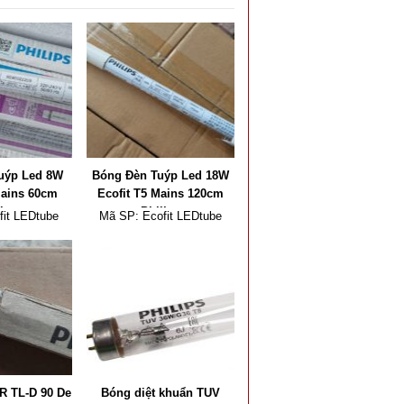
uýp Led 8W
Bóng Đèn Tuýp Led 18W
Mains 60cm
Ecofit T5 Mains 120cm
lips
Philips
fit LEDtube
Mã SP:
Ecofit LEDtube
0/740/765 G5
1200mm 18W 730/740/765
APR
G5 I APR
 TL-D 90 De
Bóng diệt khuẩn TUV