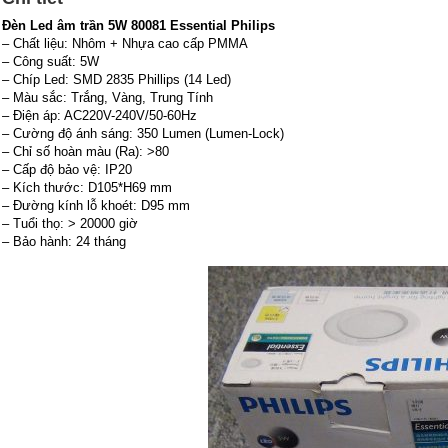
Đèn Led âm trần 5W 80081 Essential Philips
– Chất liệu: Nhôm + Nhựa cao cấp PMMA
– Công suất: 5W
– Chíp Led: SMD 2835 Phillips (14 Led)
– Màu sắc: Trắng, Vàng, Trung Tính
– Điện áp: AC220V-240V/50-60Hz
– Cường độ ánh sáng: 350 Lumen (Lumen-Lock)
– Chỉ số hoàn màu (Ra): >80
– Cấp độ bảo vệ: IP20
– Kích thước: D105*H69 mm
– Đường kính lỗ khoét: D95 mm
– Tuổi thọ: > 20000 giờ
– Bảo hành: 24 tháng