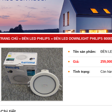
TRANG CHỦ
»
ĐÈN LED PHILIPS »
ĐÈN LED DOWNLIGHT PHILIPS 8008
Tên sản phẩm:
ĐÈN LE
Giá:
259,000
Tình trạng:
Còn hà
Chi tiết