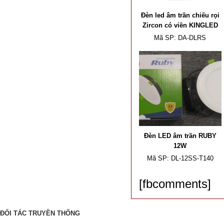
Đèn led âm trần chiếu rọi
Zircon có viền KINGLED
Mã SP:
DA-DLRS
Đèn LED âm trần RUBY
12W
Mã SP:
DL-12SS-T140
[fbcomments]
ĐỐI TÁC TRUYỀN THỐNG