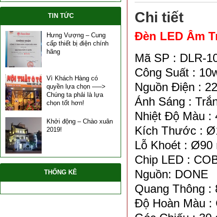
Chi tiết
TIN TỨC
Đèn LED Âm Tr
Hưng Vượng – Cung
cấp thiết bị điện chính
hãng
Mã SP : DLR-1
Công Suất : 10
Vì Khách Hàng có
Nguồn Điện : 2
quyền lựa chọn —–>
Chúng ta phải là lựa
Ánh Sáng : Trắ
chọn tốt hơn!
Nhiệt Độ Màu :
Khởi động – Chào xuân
Kích Thước : 
2019!
Lỗ Khoét : Ø9
Chip LED : CO
Nguồn: DONE
THỐNG KÊ
Quang Thông :
Độ Hoàn Màu :