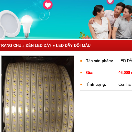
TRANG CHỦ
»
ĐÈN LED DÂY »
LED DÂY ĐỔI MÀU
Tên sản phẩm:
LED D
Giá:
46,000 
Tình trạng:
Còn hà