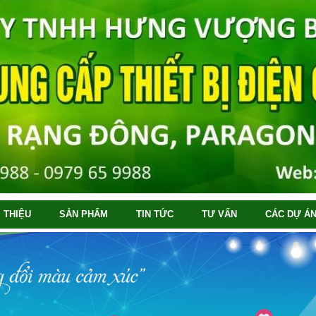
I THIỆU
SẢN PHẨM
TIN TỨC
TƯ VẤN
CÁC DỰ ÁN