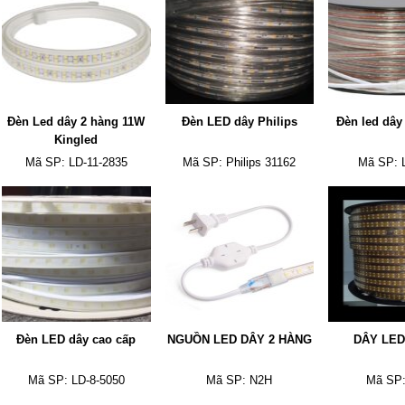
Đèn Led dây 2 hàng 11W
Đèn LED dây Philips
Đèn led dâ
Kingled
Mã SP:
LD-11-2835
Mã SP:
Philips 31162
Mã SP:
Đèn LED dây cao cấp
NGUỒN LED DÂY 2 HÀNG
DÂY LED
Mã SP:
LD-8-5050
Mã SP:
N2H
Mã SP