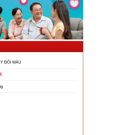
ÂY ĐỔI MÀU
đ
ng