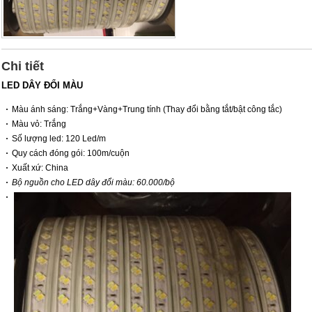
Chi tiết
LED DÂY ĐỔI MÀU
Màu ánh sáng: Trắng+Vàng+Trung tính (Thay đổi bằng tắt/bật công tắc)
Màu vỏ: Trắng
Số lượng led: 120 Led/m
Quy cách đóng gói: 100m/cuộn
Xuất xứ: China
Bộ nguồn cho LED dây đổi màu: 60.000/bộ