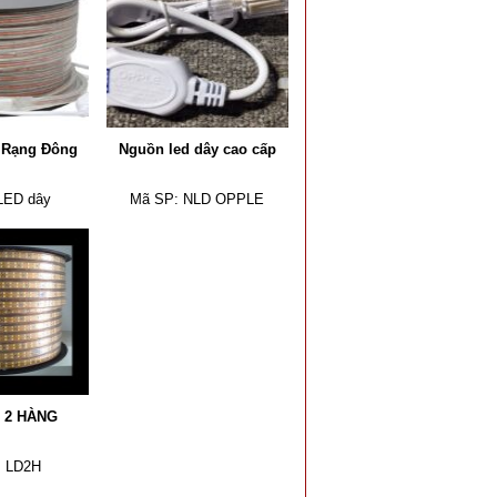
y Rạng Đông
Nguồn led dây cao cấp
LED dây
Mã SP:
NLD OPPLE
 2 HÀNG
:
LD2H