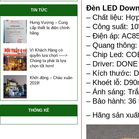
Đèn LED Down
TIN TỨC
– Chất liệu: Hợp
Hưng Vượng – Cung
– Công suất: 1
cấp thiết bị điện chính
hãng
– Điện áp: AC8
– Quang thông:
Vì Khách Hàng có
– Chip Led: CO
quyền lựa chọn —–>
Chúng ta phải là lựa
– Driver: DONE
chọn tốt hơn!
– Kích thước:
Khởi động – Chào xuân
– Khoét lỗ: D9
2019!
– Ánh sáng: Tr
– Bảo hành: 36 
THỐNG KÊ
– Hãng sản xuấ