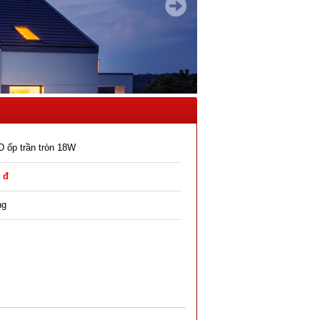
 ốp trần tròn 18W
 đ
ng