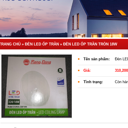
TRANG CHỦ
»
ĐÈN LED ỐP TRẦN »
ĐÈN LED ỐP TRẦN TRÒN 18W
Tên sản phẩm:
Đèn LED
Giá:
310,200
Tình trạng:
Còn hà