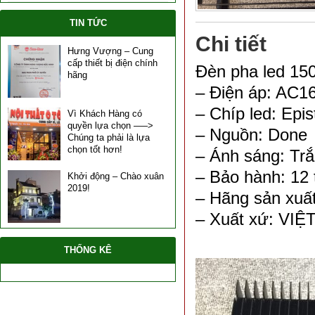
TIN TỨC
Chi tiết
Hưng Vượng – Cung
cấp thiết bị điện chính
Đèn pha led 1
hãng
– Điện áp: AC1
– Chíp led: Epis
Vì Khách Hàng có
quyền lựa chọn —–>
– Nguồn: Done
Chúng ta phải là lựa
chọn tốt hơn!
– Ánh sáng: Tr
– Bảo hành: 12 
Khởi động – Chào xuân
2019!
– Hãng sản xuấ
– Xuất xứ: VI
THỐNG KÊ