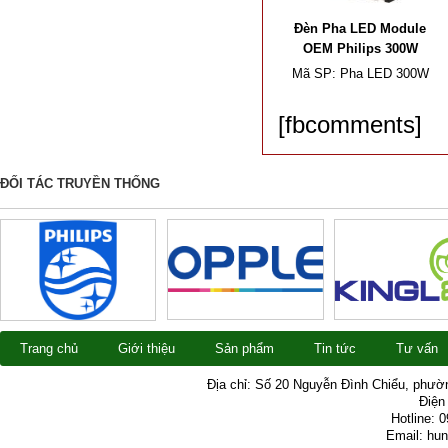
Đèn Pha LED Module
OEM Philips 300W
Mã SP:
Pha LED 300W
[fbcomments]
ĐỐI TÁC TRUYỀN THỐNG
Trang chủ
Giới thiệu
Sản phẩm
Tin tức
Tư vấn
Địa chỉ: Số 20 Nguyễn Đình Chiểu, phườ
Điện 
Hotline: 
Email: hu