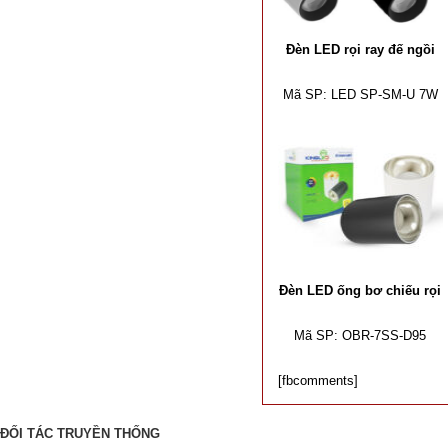
Đèn LED rọi ray đế ngồi
Mã SP:
LED SP-SM-U 7W
Đèn LED ống bơ chiếu rọi
Mã SP:
OBR-7SS-D95
[fbcomments]
ĐỐI TÁC TRUYỀN THỐNG