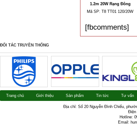
1.2m 20W Rạng Đông
Mã SP:
T8 TT01 120/20W
[fbcomments]
ĐỐI TÁC TRUYỀN THỐNG
Trang chủ
Giới thiệu
Sản phẩm
Tin tức
Tư vấn
Địa chỉ: Số 20 Nguyễn Đình Chiểu, phườ
Điện 
Hotline: 
Email: hu