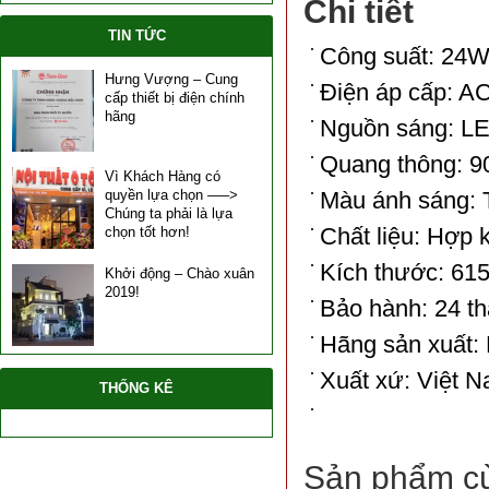
Chi tiết
TIN TỨC
Công suất: 24
Hưng Vượng – Cung
Điện áp cấp: A
cấp thiết bị điện chính
hãng
Nguồn sáng: 
Quang thông: 
Vì Khách Hàng có
quyền lựa chọn —–>
Màu ánh sáng: 
Chúng ta phải là lựa
Chất liệu: Hợp
chọn tốt hơn!
Kích thước: 6
Khởi động – Chào xuân
2019!
Bảo hành: 24 t
Hãng sản xuất: 
Xuất xứ: Việt 
THỐNG KÊ
Sản phẩm c