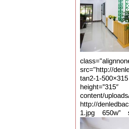
class="ali
src="http://den
tan2-1-500×31
height=”315
content/uplo
http://denledba
1.jpg 650w” s